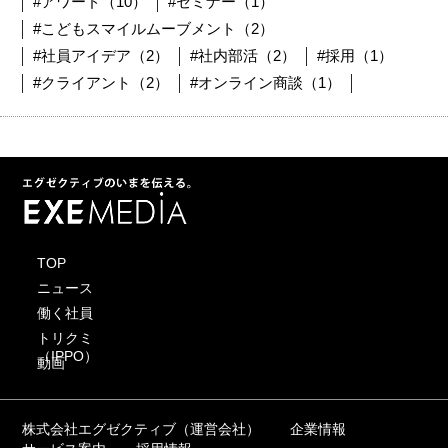
#アワード（10）
#セミナー（1）
#こどもスマイルムーブメント（2）
#社員アイデア（2）
#社内部活（2）
#採用（1）
#クライアント（2）
#オンライン商談（1）
TOP
ニュース
働く社員
トリクミ
（IPPO）
動画
株式会社エグゼクティブ（運営会社）
企業情報