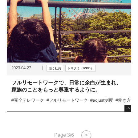
2023-04-27
働く社員
トリクミ（IPPO）
フルリモートワークで、日常に余白が生まれ、
家族のことをもっと尊重するように。
#完全テレワーク
#フルリモートワーク
#adjust制度
#働き方
#
Page 3/6
>