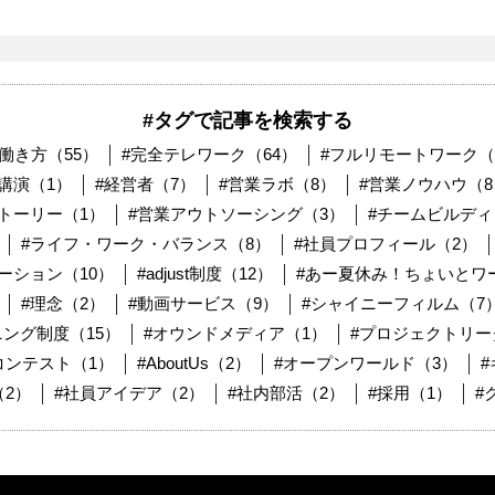
#タグで記事を検索する
#働き方（55）
#完全テレワーク（64）
#フルリモートワーク（
#講演（1）
#経営者（7）
#営業ラボ（8）
#営業ノウハウ（8
トーリー（1）
#営業アウトソーシング（3）
#チームビルディ
#ライフ・ワーク・バランス（8）
#社員プロフィール（2）
ーション（10）
#adjust制度（12）
#あー夏休み！ちょいとワー
#理念（2）
#動画サービス（9）
#シャイニーフィルム（7
ニング制度（15）
#オウンドメディア（1）
#プロジェクトリー
コンテスト（1）
#AboutUs（2）
#オープンワールド（3）
2）
#社員アイデア（2）
#社内部活（2）
#採用（1）
#