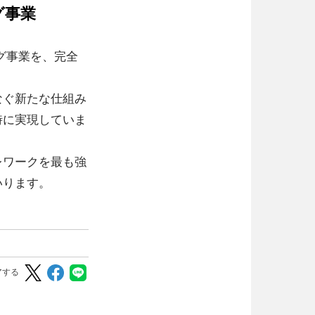
グ事業
グ事業を、完全
なぐ新たな仕組み
時に実現していま
レワークを最も強
いります。
アする