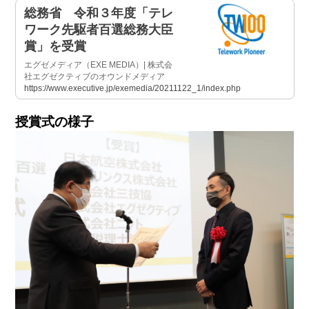
総務省 令和３年度「テレ
ワーク先駆者百選総務大臣
賞」を受賞
エグゼメディア（EXE MEDIA）| 株式会
社エグゼクティブのオウンドメディア
https://www.executive.jp/exemedia/20211122_1/index.php
授賞式の様子