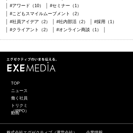
#アワード（10）
#セミナー（1）
#こどもスマイルムーブメント（2）
#社員アイデア（2）
#社内部活（2）
#採用（1）
#クライアント（2）
#オンライン商談（1）
TOP
ニュース
働く社員
トリクミ
（IPPO）
動画
株式会社エグゼクティブ（運営会社）
企業情報