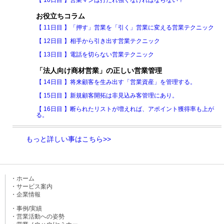
【 10日目 】営業マンは打たれ強くなければならない？
お役立ちコラム
【 11日目 】「押す」営業を「引く」営業に変える営業テクニック
【 12日目 】相手から引き出す営業テクニック
【 13日目 】電話を切らない営業テクニック
「法人向け商材営業」の正しい営業管理
【 14日目 】将来顧客を生み出す「営業資産」を管理する。
【 15日目 】新規顧客開拓は非見込み客管理にあり。
【 16日目 】断られたリストが増えれば、アポイント獲得率も上が
る。
もっと詳しい事はこちら>>
・ホーム
・サービス案内
・企業情報
・事例/実績
・営業活動への姿勢