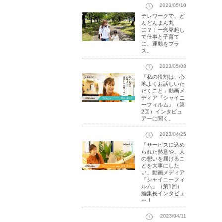
2023/05/10
テレワークで、ど
んどんまん丸
に？！一念発起し
て仕事と子育て
に、運動をプラ
ス。
2023/05/08
「私の役割は、心
地よくお話しいた
だくこと」動画メ
ディア『シャイニ
ーフィルム』（第
2回）インタビュ
アーに聞く。
2023/04/25
「サービスに込め
られた熱意や、人
の想いを届けるこ
とを大事にした
い」動画メディア
『シャイニーフィ
ルム』（第1回）
編集長インタビュ
ー！
2023/04/11