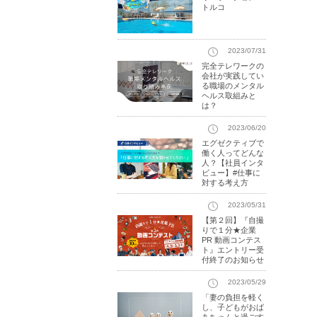
トルコ
2023/07/31
完全テレワークの
会社が実践してい
る職場のメンタル
ヘルス取組みと
は？
2023/06/20
エグゼクティブで
働く人ってどんな
人？【社員インタ
ビュー】#仕事に
対する考え方
2023/05/31
【第２回】『自撮
りで１分★企業
PR 動画コンテス
ト』エントリー受
付終了のお知らせ
2023/05/29
「妻の負担を軽く
し、子どもがおば