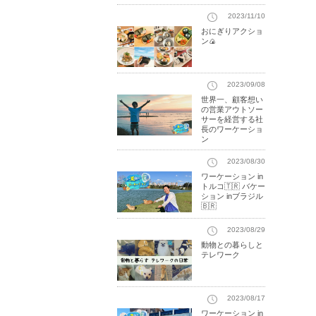
2023/11/10
おにぎりアクショ
ン🍙
2023/09/08
世界一、顧客想い
の営業アウトソー
サーを経営する社
長のワーケーショ
ン
2023/08/30
ワーケーション in
トルコ🇹🇷 バケー
ション inブラジル
🇧🇷
2023/08/29
動物との暮らしと
テレワーク
2023/08/17
ワーケーション in