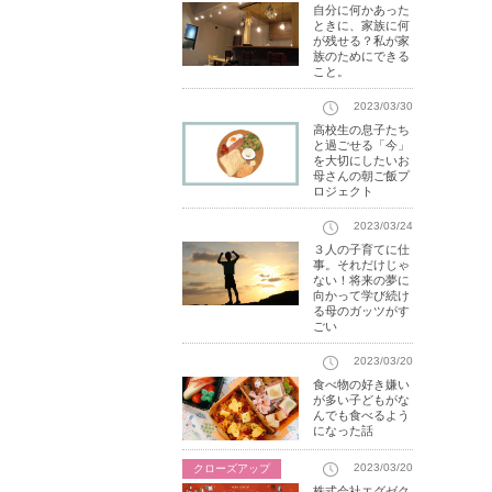
自分に何かあった
ときに、家族に何
が残せる？私が家
族のためにできる
こと。
2023/03/30
高校生の息子たち
と過ごせる「今」
を大切にしたいお
母さんの朝ご飯プ
ロジェクト
2023/03/24
３人の子育てに仕
事。それだけじゃ
ない！将来の夢に
向かって学び続け
る母のガッツがす
ごい
2023/03/20
食べ物の好き嫌い
が多い子どもがな
んでも食べるよう
になった話
2023/03/20
クローズアップ
株式会社エグゼク