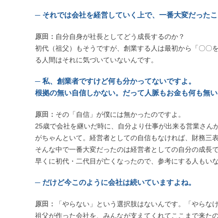
─ それでは会社を経営していく上で、一番大変だった
原田：
自分自身が社長としてどう成長するのか？
初代（祖父）もそうですが、創業する人は最初から「〇〇
る人間はそれに気づいていないんです。
─ 私、創業者ですけど何も分かってないですよ。
根拠の無い自信しかない。だって人脈もお金も何も無い
原田：
その「自信」が僕には無かったのですよ。
25歳で会社を継いだ時に、自分より仕事が出来る営業さん
がちゃんといて。経営者としての自信もなければ、財務三
そんな中で一番大変だったのは経営者としての自分の成長
早くに初代・二代目が亡くなったので、参考にする人もい
─ だけど今このように会社は続いていますよね。
原田：
「やらない」という選択肢はないんです。「やらな
祖父が作った会社を、みんなが支えてくれてここまで来たの