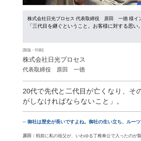
株式会社日光プロセス 代表取締役 原田 一徳 様
イ
「三代目を継ぐということ。お客様に対する思い
[製版・印刷]
株式会社日光プロセス
代表取締役 原田 一徳
20代で先代と二代目が亡くなり、そ
がしなければならないこと」。
─ 御社は歴史が長いですよね。御社の生い立ち、ルー
原田：
戦前に私の祖父が、いわゆる丁稚奉公で入ったのが製