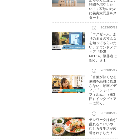
あちゃんと過ごす
時間を増やした
い！」家族のため
に義実家同居をス
タート。
2023/05/22
「エグゼ＝人。あ
りのままの皆んな
を知ってもらいた
い」オウンドメデ
ィア『EXE
MEDIA』製作者に
聞く。＃１
2023/05/19
「言葉が熱くなる
瞬間を絶対に見逃
さない」動画メデ
ィア『シャイニー
フィルム』（第3
回）インタビュア
ーに聞く。
2023/05/12
テレワークは食が
乱れる？いいや、
むしろ食生活が改
善されました！