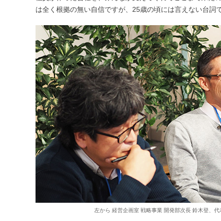
は全く根拠の無い自信ですが、25歳の頃には言えない台詞
左から 経営企画室 戦略事業 開発部次長 鈴木登、代