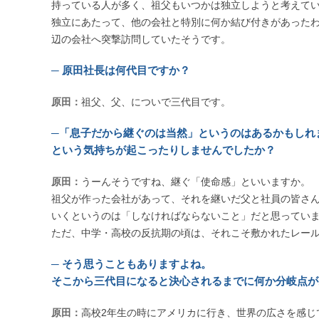
持っている人が多く、祖父もいつかは独立しようと考えて
独立にあたって、他の会社と特別に何か結び付きがあった
辺の会社へ突撃訪問していたそうです。
─ 原田社長は何代目ですか？
原田：
祖父、父、についで三代目です。
─「息子だから継ぐのは当然」というのはあるかもしれ
という気持ちが起こったりしませんでしたか？
原田：
うーんそうですね、継ぐ「使命感」といいますか。
祖父が作った会社があって、それを継いだ父と社員の皆さ
いくというのは「しなければならないこと」だと思ってい
ただ、中学・高校の反抗期の頃は、それこそ敷かれたレー
─ そう思うこともありますよね。
そこから三代目になると決心されるまでに何か分岐点が
原田：
高校2年生の時にアメリカに行き、世界の広さを感じ