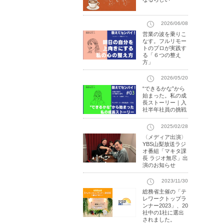
2026/06/08
営業の波を乗りこ
なす。フルリモー
トのプロが実践す
る「６つの整え
方」
2026/05/20
“できるかな”から
始まった。私の成
長ストーリー｜入
社半年社員の挑戦
2025/02/28
〈メディア出演〉
YBS山梨放送ラジ
オ番組「マキタ課
長 ラジオ無尽」出
演のお知らせ
2023/11/30
総務省主催の「テ
レワークトップラ
ンナー2023」、20
社中の1社に選出
されました。