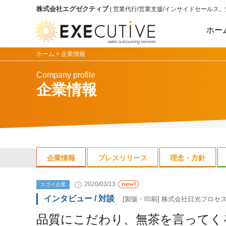
株式会社エグゼクティブ
| 営業代行/営業支援/インサイドセールス
。
ホー
ホーム >
企業情報
Company profile
企業情報
企業情報
プレスリリース
理念・方針
2020/03/13
スゴイ企業
インタビュー / 対談
[製版・印刷] 株式会社日光プロセ
品質にこだわり、無茶を言ってく