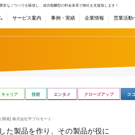
豊富なノウハウを駆使し、成功報酬型の料金体系で御社を支援致します！
ム
サービス案内
事例・実績
企業情報
営業活動
キャリア
技術
エンタメ
クローズアップ
ス
リ開発] 株式会社平プロモート
した製品を作り、その製品が役に