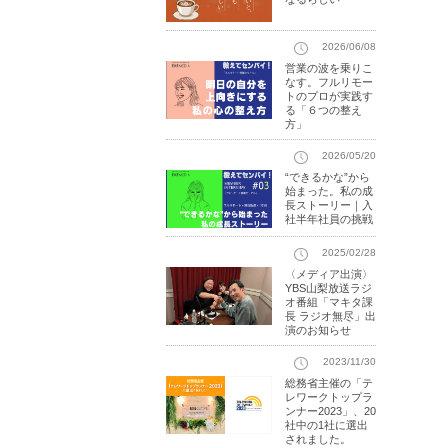
2026/06/08
営業の波を乗りこ
なす。フルリモー
トのプロが実践す
る「６つの整え
方」
2026/05/20
“できるかな”から
始まった。私の成
長ストーリー｜入
社半年社員の挑戦
2025/02/28
〈メディア出演〉
YBS山梨放送ラジ
オ番組「マキタ課
長 ラジオ無尽」出
演のお知らせ
2023/11/30
総務省主催の「テ
レワークトップラ
ンナー2023」、20
社中の1社に選出
されました。