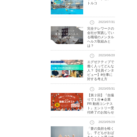
トルコ
2023/07/31
完全テレワークの
会社が実践してい
る職場のメンタル
ヘルス取組みと
は？
2023/06/20
エグゼクティブで
働く人ってどんな
人？【社員インタ
ビュー】#仕事に
対する考え方
2023/05/31
【第２回】『自撮
りで１分★企業
PR 動画コンテス
ト』エントリー受
付終了のお知らせ
2023/05/29
「妻の負担を軽く
し、子どもがおば