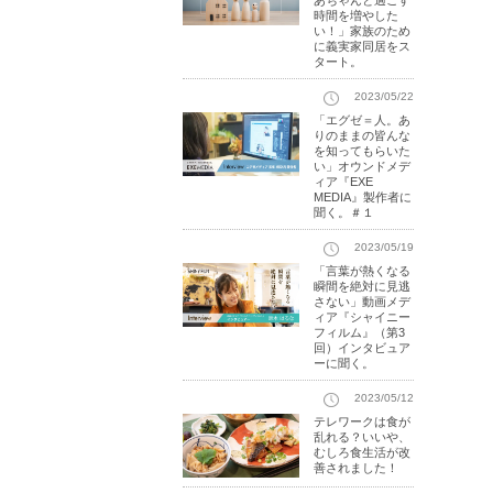
あちゃんと過ごす
時間を増やした
い！」家族のため
に義実家同居をス
タート。
2023/05/22
「エグゼ＝人。あ
りのままの皆んな
を知ってもらいた
い」オウンドメデ
ィア『EXE
MEDIA』製作者に
聞く。＃１
2023/05/19
「言葉が熱くなる
瞬間を絶対に見逃
さない」動画メデ
ィア『シャイニー
フィルム』（第3
回）インタビュア
ーに聞く。
2023/05/12
テレワークは食が
乱れる？いいや、
むしろ食生活が改
善されました！