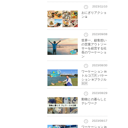
2023/11/10
おにぎりアクショ
ン🍙
2023/09/08
世界一、顧客想い
の営業アウトソー
サーを経営する社
長のワーケーショ
ン
2023/08/30
ワーケーション in
トルコ🇹🇷 バケー
ション inブラジル
🇧🇷
2023/08/29
動物との暮らしと
テレワーク
2023/08/17
ワーケーション in