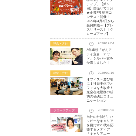
ティブ、【第２
回】自撮りで１分
★企業PR 動画コ
ンテスト開催！～
2023年4月3日から
受付開始～【プレ
スリリース】【ク
ローズアップ】
2020/12/04
理念・方針
3年連続「がんア
ライ宣言・アワー
ド」シルバー賞を
受賞しました！
2020/09/10
理念・方針
オフィス＝遊び場
に！社員主体でオ
フィスを大改造！
完全在宅勤務の成
功の秘訣はコミュ
ニケーション
2020/08/26
クローズアップ
当社の社員が、ハ
ッピーなキャリア
を目指す20代を応
援するメディア
「キャリアエー