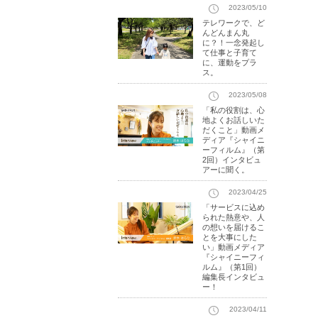
2023/05/10
テレワークで、ど
んどんまん丸
に？！一念発起し
て仕事と子育て
に、運動をプラ
ス。
2023/05/08
「私の役割は、心
地よくお話しいた
だくこと」動画メ
ディア『シャイニ
ーフィルム』（第
2回）インタビュ
アーに聞く。
2023/04/25
「サービスに込め
られた熱意や、人
の想いを届けるこ
とを大事にした
い」動画メディア
『シャイニーフィ
ルム』（第1回）
編集長インタビュ
ー！
2023/04/11