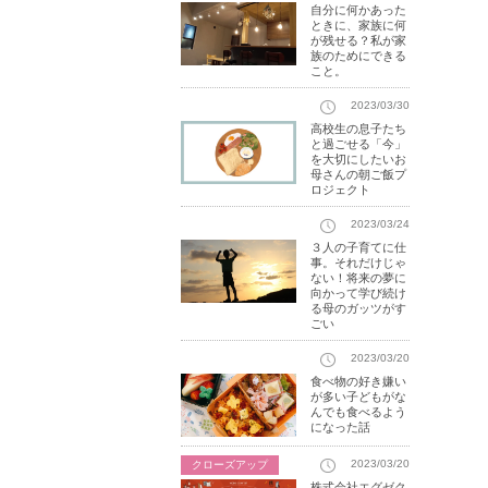
自分に何かあった
ときに、家族に何
が残せる？私が家
族のためにできる
こと。
2023/03/30
高校生の息子たち
と過ごせる「今」
を大切にしたいお
母さんの朝ご飯プ
ロジェクト
2023/03/24
３人の子育てに仕
事。それだけじゃ
ない！将来の夢に
向かって学び続け
る母のガッツがす
ごい
2023/03/20
食べ物の好き嫌い
が多い子どもがな
んでも食べるよう
になった話
2023/03/20
クローズアップ
株式会社エグゼク