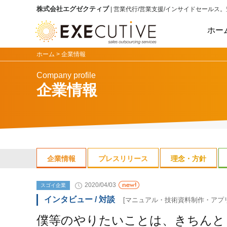
株式会社エグゼクティブ
| 営業代行/営業支援/インサイドセールス
。
ホー
ホーム >
企業情報
Company profile
企業情報
企業情報
プレスリリース
理念・方針
2020/04/03
スゴイ企業
インタビュー / 対談
[マニュアル・技術資料制作・アプ
僕等のやりたいことは、きちんと