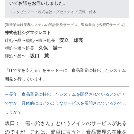
いてお話をお伺いしました。
インタビュアー：株式会社エグゼクティブ 広報 鈴木
[製造業向け業務システムの設計開発サービス、製造業向け各種ITサービス]
株式会社シグマクレスト
安立 雄亮
絆処〜晶〜頼処〜楓〜処長
久保 誠一
頼処〜穣〜処長
坂口 慧
絆処〜晶〜
「ITで食を支える」をモットーに、食品業界に特化したシステム
開発を行っています。
─ 長年、食品業界に特化したシステムを開発されているとのこと
ですが、具体的にはどのようなサービスを展開されているのでし
ょうか？
坂口：
「需っ給さん」というメインのサービスがある
のですが、これは、簡単に言うと、食品業界の在庫を