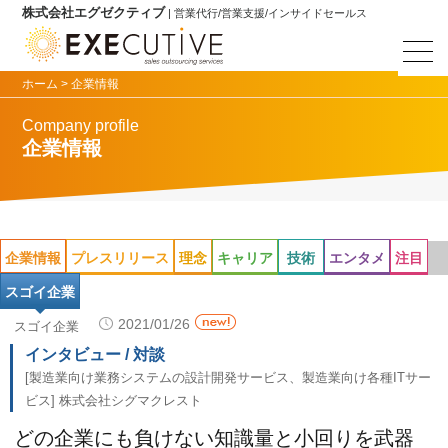
株式会社エグゼクティブ
| 営業代行/営業支援/インサイドセールス
ホーム >
企業情報
Company profile
企業情報
企業情報
プレスリリース
理念
キャリア
技術
エンタメ
注目
スゴイ企業
2021/01/26
スゴイ企業
インタビュー / 対談
[製造業向け業務システムの設計開発サービス、製造業向け各種ITサー
ビス] 株式会社シグマクレスト
どの企業にも負けない知識量と小回りを武器